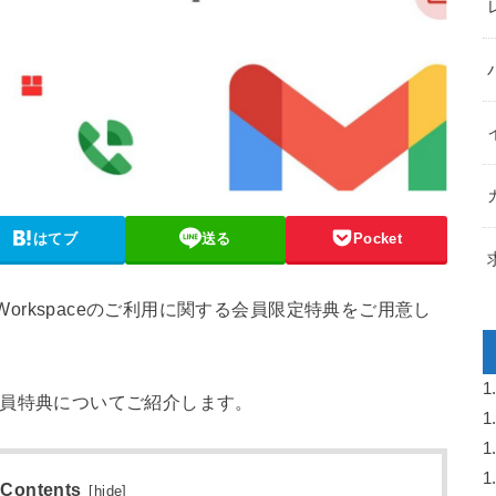
はてブ
送る
Pocket
 Workspaceのご利用に関する会員限定特典をご用意し
1
介と会員特典についてご紹介します。
1
1
1
Contents
[
hide
]