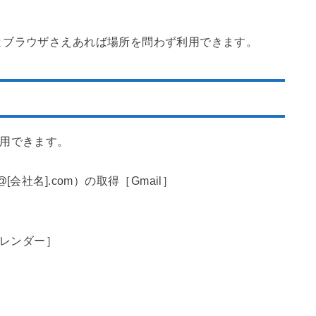
とブラウザさえあれば場所を問わず利用できます。
が利用できます。
会社名].com）の取得［Gmail］
eカレンダー］