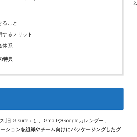
2
でできること
eを利用するメリット
料金体系
の特典
,旧 G suite）は、GmailやGoogleカレンダー、
リケーションを組織やチーム向けにパッケージングしたグ