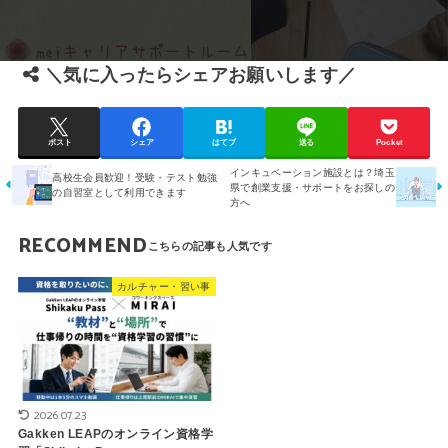
＼気に入ったらシェアお願いします／
ポスト
シェア
はてブ
送る
Pocket
インキュベーション施設とは？埼玉
高校生会員歓迎！受験・テスト勉強
県で創業支援・サポートをお探しの
の自習室として利用できます
方へ
RECOMMEND
カルチャー・習い事
2026.07.23
Gakken LEAPのオンライン資格学