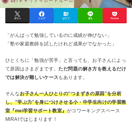
ポスト
シェア
はてブ
送る
Pocket
「がんばって勉強しているのに成績が伸びない」
「塾や家庭教師を試したけれど成果がでなかった」
ひとくちに「勉強が苦手」と言っても、お子さんによっ
て原因はさまざまです。
ただ問題の解き方を教えるだけ
では解決が難しいケース
もあります。
そんな
お子さん一人ひとりの“つまずきの原因”を分析
し、”学ぶ力”を身につけさせる小・中学生向けの学習教
室『mei学習サポート教室』
がコワーキングスペース
MIRAIではじまります！