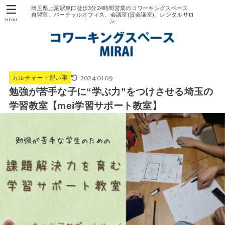
埼玉県上尾駅東口徒歩3分24時間営業のコワーキングスペース、
自習室、バーチャルオフィス、会議室(貸会議室)、レンタルサロ
MENU
ン
2024.01.09
カルチャー・習い事
勉強が苦手な子に“学ぶ力”をつけさせる埼玉の
学習教室【mei学習サポート教室】