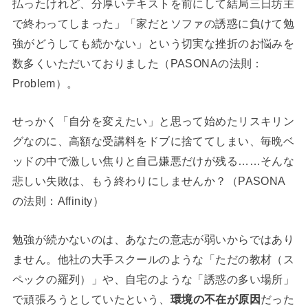
払ったけれど、分厚いテキストを前にして結局三日坊主
で終わってしまった」「家だとソファの誘惑に負けて勉
強がどうしても続かない」という切実な挫折のお悩みを
数多くいただいておりました（PASONAの法則：
Problem）。
せっかく「自分を変えたい」と思って始めたリスキリン
グなのに、高額な受講料をドブに捨ててしまい、毎晩ベ
ッドの中で激しい焦りと自己嫌悪だけが残る……そんな
悲しい失敗は、もう終わりにしませんか？（PASONA
の法則：Affinity）
勉強が続かないのは、あなたの意志が弱いからではあり
ません。他社の大手スクールのような「ただの教材（ス
ペックの羅列）」や、自宅のような「誘惑の多い場所」
で頑張ろうとしていたという、
環境の不在が原因
だった