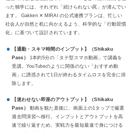
った独学には、それぞれ「続けられない罠」が潜んでい
ます。 Gakken ✕ MIRAI の公式連携プランは、忙しい
社会人が自然と机に向かえるよう、科学的な「行動習慣
化」に基づいて設計されています。
【通勤・スキマ時間のインプット】（Shikaku
Pass）
1本約5分の「タテ型スマホ動画」で講義を
受講。YouTubeのように関係のない「おすすめ動
画」に誘惑されて1日が終わるタイムロスを完全に排
除します。
【迷わせない即座のアウトプット】（Shikaku
Pass）
動画を観た直後に、画面上の1タップで厳選
過去問演習へ移行。インプットとアウトプットを高
速で繰り返すため、実戦力を最短最速で身につける