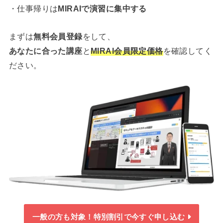
・仕事帰りは
MIRAIで演習に集中する
まずは
無料会員登録
をして、
あなたに合った講座
と
MIRAI会員限定価格
を確認してく
ださい。
一般の方も対象！特別割引で今すぐ申し込む