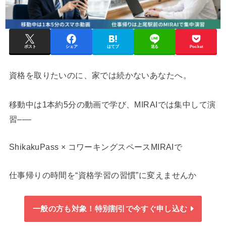
ポスト
シェア
はてブ
送る
Pocket
資格を取りたいのに、家では続かないあなたへ。
移動中は1本約5分の動画で学び、MIRAIでは集中して演
習–––
ShikakuPass × コワーキングスペースMIRAIで
仕事帰りの時間を“資格学習の習慣”に変えませんか
一般の方も対象！特別割引で今すぐ申し込む